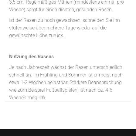
3,5 cm. Regelmäßiges Mähen (mindestens einmal pro
Woche) sorgt für einen dichten, gesunden Rasen.
Ist der Rasen zu hoch gewachsen, schneiden Sie ihn
stufenweise über mehrere Tage wieder auf die
gewünschte Höhe zurück.
Nutzung des Rasens
Je nach Jahreszeit wächst der Rasen unterschiedlich
schnell an. Im Frühling und Sommer ist er meist nach
etwa 1-2 Wochen belastbar. Stärkere Beanspruchung,
wie zum Beispiel Fußballspielen, ist nach ca. 4-6
Wochen möglich.