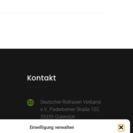
Kontakt
Deutscher Rollrasen Verband
e.V., Paderborner Straße 102,
33335 Gütersloh
+49 (0) 5209 - 919 632
Einwilligung verwalten