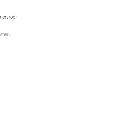
mers/odr
.
ehmen.