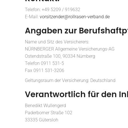
Telefon: +49 5209 / 919632
E-Mail:
vorsitzender@rollrasen-verband.de
Angaben zur Berufshaftp
Name und Sitz des Versicherers:
NÜRNBERGER Allgemeine Versicherungs-AG
Ostendstraße 100, 90334 Nürnberg
Telefon 0911 531-5
Fax 0911 531-3206
Geltungsraum der Versicherung: Deutschland
Verantwortlich für den In
Benedikt Wullengerd
Paderborner Straße 102
33335 Gütersloh