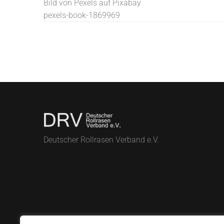
Bild von Pexels auf Pixabay
pexels-book-1869969
Deutscher Rollrasen Verband e.V.