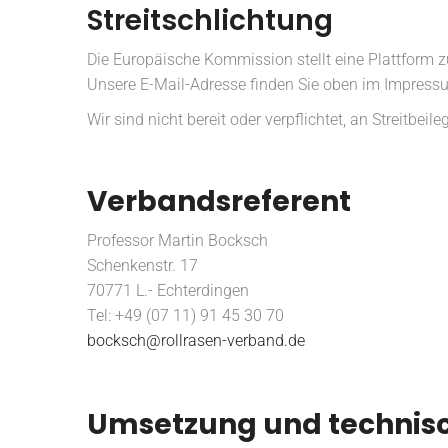
Streitschlichtung
Die Europäische Kommission stellt eine Plattform zu
Unsere E-Mail-Adresse finden Sie oben im Impress
Wir sind nicht bereit oder verpflichtet, an Streitbe
Verbandsreferent
Professor Martin Bocksch
Schenkenstr. 17
70771 L.- Echterdingen
Tel: +49 (07 11) 91 45 30 70
bocksch@rollrasen-verband.de
Umsetzung und technisc