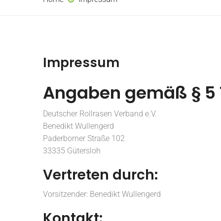
Impressum
Angaben gemäß § 5
Deutscher Rollrasen Verband e.V.
Benedikt Wullengerd
Paderborner Straße 102
33335 Gütersloh
Vertreten durch:
Vorsitzender: Benedikt Wullengerd
Kontakt: