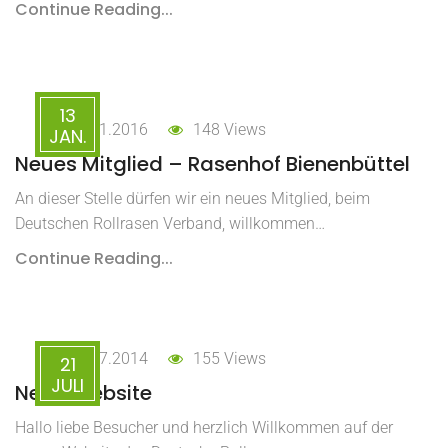
Continue Reading...
13
13.01.2016
148 Views
JAN.
Neues Mitglied – Rasenhof Bienenbüttel
An dieser Stelle dürfen wir ein neues Mitglied, beim
Deutschen Rollrasen Verband, willkommen…
Continue Reading...
21.07.2014
155 Views
21
JULI
Neue Website
Hallo liebe Besucher und herzlich Willkommen auf der