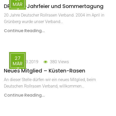
MÄR
DRV-20-Jahrfeier und Sommertagung
Z
20 Jahre Deutscher Rollrasen Verband. 2004 im April in
Grünberg wurde unser Verband…
Continue Reading...
27
27.03.2019
380 Views
MÄR
Z
Neues Mitglied – Küsten-Rasen
An dieser Stelle dürfen wir ein neues Mitglied, beim
Deutschen Rollrasen Verband, willkommen…
Continue Reading...